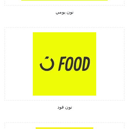
نون يومي
نون فود