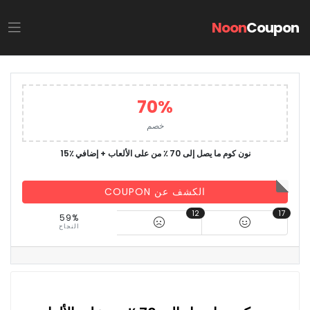
Noon
Coupon
70%
خصم
نون كوم ما يصل إلى 70 ٪ من على الألعاب + إضافي ٪15
الكشف عن COUPON
12
17
59%
النجاح