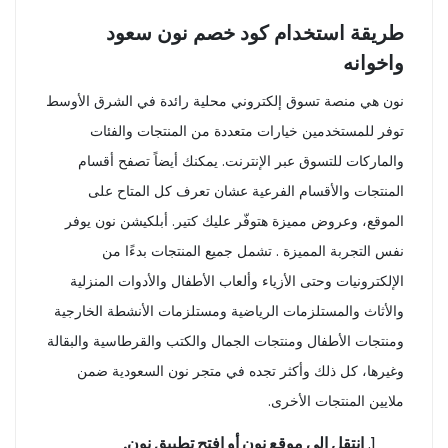
طريقة استخدام كود خصم نون سعود
واخوانه
نون هي منصة تسوق إلكتروني محلية رائدة في الشرق الأوسط
توفر للمستخدمين خيارات متعددة من المنتجات والفئات
والماركات للتسوق عبر الإنترنت. يمكنك أيضاً تصفح أقسام
المنتجات والأقسام الفرعية عشان تعرف كل المتاح على
الموقع، وعروض مميزة هتوفّر عليك كتير. أبلكيشن نون يوفر
نفس التجربة المميزة . تشمل جميع المنتجات بدءًا من
الإلكترونيات وحتى الأزياء وألعاب الأطفال والأدوات المنزلية
والأثاث والمستلزمات الرياضية ومستلزمات الأنشطة الخارجية
ومنتجات الأطفال ومنتجات الجمال والكتب والقرطاسية والبقالة
وغيرها، كل ذلك وأكثر تجده في متجر نون السعودية ضمن
ملايين المنتجات الأخرى.
انتقل إلى موقع نون أو افتح تطبيق نون.