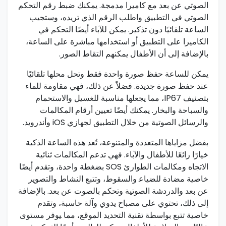
الصوتي عن بعد مع كاميرا مدمجة. يمكنك ضبط رقم التحكم
الصوتي في التطبيق واطلب الرقم الذي تريده، وستجيب
الساعة​ تلقائيًا دون تذكير. ⁤يمكن للآباء أيضًا التحكم في
الكاميرا على ⁤التطبيق أو استخدامها مباشرة على الساعة،
بالإضافة إلى⁣ أن الأطفال يمكنهم التقاط الصور.
يمكن للساعة حفظ صورة واحدة ​فقط وتحل محلها تلقائيًا
عند حفظ صورة ​جديدة. فضلاً عن ذلك، فهي مقاومة للماء
بتصنيف IP67، مما يجعلها مناسبة للغسيل⁤ والاستحمام
والسباحة والبخار. ⁢يمكنك أيضًا تعيين أرقام المكالمات
والرسائل الصوتية من خلال التطبيق⁢ لجهازي iOS وأندرويد.
بفضل مزاياها المتعددة والمتنوعة، تُعد هذه الساعة الذكية
خيارًا رائعًا للأطفال والآباء. فهي تدعم المكالمات ثنائية
الاتجاه ومكالمات الطوارئ SOS بضغطة واحدة، وتقدم أيضًا
​خاصية مضادة للضياع‍ والسقوط، وتتبع النشاط والتصوير
عن بعد والدردشة الصوتية⁢ وتحكم بالصوت عن بعد. بالإضافة
إلى ⁢ذلك، تحتوي على​ مصباح يدوي وآلة حاسبة، وتقدم
خاصية تتبع بواسطة تقنية التحديد الموقع، مما ‍يوفر مستوى