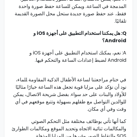
المدمجة في الساعة. ويمكن‌ للساعة حفظ صورة واحدة
فقط،​ عند حفظ صورة جديدة ستحل محل⁣ الصورة القديمة
تلقائيًا.
Q: هل يمكننا استخدام التطبيق ⁣على أجهزة iOS و
Android؟
A: نعم، يمكنك استخدام التطبيق على أجهزة iOS و
Android لضبط ⁣إعدادات⁤ الساعة والتحكم فيها.​
في ختام مراجعتنا لساعة الأطفال الذكية المقاومة ‍للماء،
نود أن نؤكد على مزايا قوية تجعل هذه ⁢الساعة خيارًا مثاليًا
للأولاد والبنات على حد سواء. بفضل شريحة ⁢الاتصال، يمكن
للوالدين التواصل ‌مع طفلهم ⁣بسهولة وتتبع موقعهم في أي
وقت وفي أي مكان.
كما أنها تأتي بوظائف⁢ مختلفة مثل التحكم الصوتي
والمكالمات ثنائية الاتجاه وتحديد الموقع ومكالمات الطوارئ
SOS والتقاط الصور وغيرها من المزايا المذهلة.