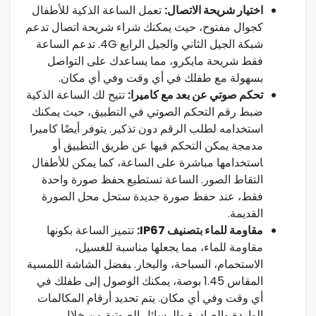
اختيار شريحة الاتصال:
تعمل الساعة الذكية للأطفال
كجوال مفتوح، حيث يمكنك شراء شريحة اتصال⁢ تدعم
شبكة⁢ الجيل الثاني والجيل الرابع 4G. تدعم الساعة
فقط شريحة مايكرو، مما يساعدك على التواصل
بسهولة‌ مع طفلك ⁤في ​أي وقت وفي أي مكان.
تحكم صوتي عن بعد مع كاميرا:
تتيح لك الساعة الذكية
ضبط رقم التحكم الصوتي في التطبيق، حيث يمكنك
استخدامه لطلب الرقم دون ​تذكير. يتوفر أيضًا كاميرا
مدمجة يمكن التحكم فيها عن طريق التطبيق أو
‍استخدامها مباشرة ⁢على الساعة، ​كما يمكن للأطفال
التقاط الصور. الساعة تستطيع ‍حفظ صورة واحدة
فقط، عند⁤ حفظ صورة جديدة ستحل محل الصورة
القديمة.
مقاومة للماء بتصنيف IP67:
تتميز الساعة بكونها
مقاومة للماء، مما يجعلها مناسبة للغسيل،
⁣الاستحمام، السباحة، والبخار. ‍بفضل الشاشة اللمسية
المقاس 1.45 بوصة، يمكنك الوصول إلى طفلك في
أي وقت وفي أي​ مكان. يتم تحديد أرقام المكالمات
الواردة​ والصادرة والرسائل⁢ الصوتية من​ خلال