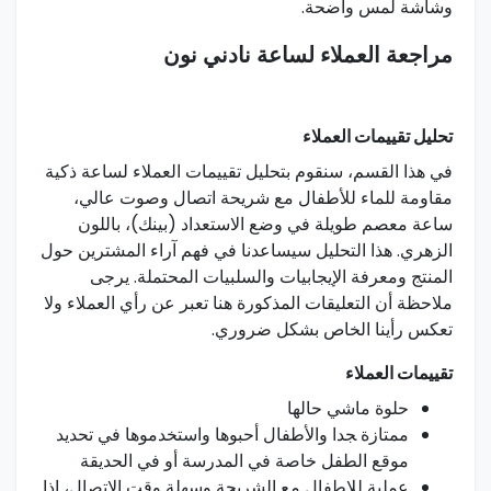
وشاشة لمس واضحة.
مراجعة العملاء لساعة نادني نون
تحليل تقييمات العملاء
في هذا القسم، سنقوم بتحليل تقييمات العملاء لساعة ذكية
مقاومة للماء للأطفال مع شريحة اتصال وصوت عالي،
ساعة معصم طويلة في وضع الاستعداد (بينك)، باللون
الزهري. هذا⁣ التحليل سيساعدنا في فهم آراء المشترين حول
⁣المنتج ومعرفة الإيجابيات والسلبيات ⁣المحتملة. يرجى
⁤ملاحظة أن التعليقات المذكورة هنا تعبر عن رأي العملاء ولا
تعكس رأينا الخاص‌ بشكل ضروري.⁤
تقييمات العملاء
حلوة ماشي حالها
ممتازة ‍جدا والأطفال أحبوها واستخدموها في⁢ تحديد
موقع الطفل خاصة في المدرسة أو في الحديقة
عملية للاطفال مع الشريحة وسهلة وقت الاتصال، إذا​