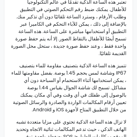
تعتبر هذه الساعة الذكية تقدمًا في عالم التكنولوجيا
للأطفال. يمكنك ضبط رقم التحكم الصوتي في التطبيق
وطلب الأرقام ، وسترد الساعة تلقائيًا دون أي تذكير منك.
بالإضافة إلى ذلك ، يمكن للآباء التحكم في الكاميرا‍ عبر
التطبيق‌ أو استخدامها مباشرة على الساعة. هذه الساعة
تسمح أيضًا للأطفال بالتقاط الصور. إلا أنه يتم حفظ صورة
واحدة فقط ، وعند حفظ صورة جديدة ، ستحل محل الصورة
القديمة تلقائيًا.
تتميز هذه الساعة الذكية بتصنيف مقاومة للماء بتصنيف
IP67 وشاشة لمس بحجم 1.45 بوصة. بفضل مقاومتها​ للماء⁣
، يمكن استخدامها أثناء الاستحمام أو السباحة دون أي
مشاكل. تسمح لك شاشة الجوال بقياس 1.44 بوصة
بالوصول إلى طفلك في أي وقت وفي أي مكان. يمكنك
تعيين أرقام المكالمات الواردة والصادرة والرسائل⁣ الصوتية
من خلال التطبيق المتاح لأجهزة iOS و Android.
لا تزال هذه الساعة الذكية تحتوي على مزايا متعددة​ تشبه
الهاتف‌ الذكي ، حيث تدعم المكالمات ثنائية الاتجاه ⁣وتحديد
⁤الموقع ومكالمات الطوارئ SOS بضغطة⁤ واحدة. توفر‍