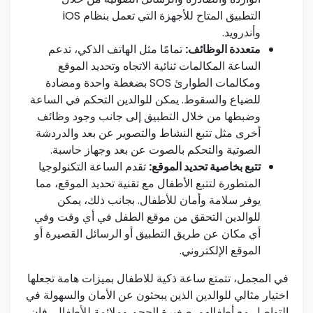
التطبيق المتاح للأجهزة التي تعمل بنظام iOS
وأندرويد.
متعددة الوظائف:
تمامًا مثل الهاتف الذكي، تدعم
الساعة المكالمات ثنائية⁢ الاتجاه وتحديد الموقع
ومكالمات الطوارئ SOS بضغطة واحدة ومضادة
للضياع والسقوط. يمكن للوالدين التحكم في الساعة
وضبطها من خلال التطبيق إلى جانب وجود وظائف
أخرى مثل تتبع النشاط والتصوير عن بعد والدردشة
الصوتية والتحكم بالصوت عن بعد وجهاز حاسبة.
تتبع ⁢بخاصية تحديد الموقع:
تقدم ⁢الساعة التكنولوجيا
⁣المتطورة لتتبع الأطفال‌ مع تقنية تحديد الموقع، مما
يوفر سلامة وأمان للأطفال. بجانب ذلك، يمكن
للوالدين التحقق من⁣ موقع الطفل في ⁤أي وقت وفي
أي مكان عن‌ طريق التطبيق أو الرسائل القصيرة أو
الموقع الإلكتروني.
في المجمل، تتمتع ساعة ذكية للاطفال بميزات هامة ⁤تجعلها
اختيار مثالي للوالدين​ الذين يبحثون عن الأمان والسهولة في
التواصل مع أطفالهم. صغيرة الحجم وملائمة للأطفال، فإن