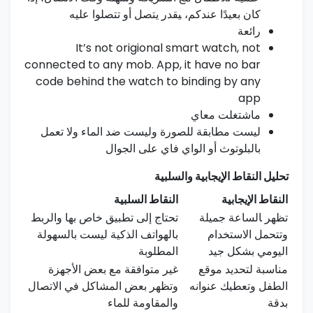
كان بعيدًا عندكم، ‍يقدر يتصل ​أو تتصلوا عليه
رائعة
It’s not origional smart⁤ watch, not
connected to any mob. App, it‌ have no bar
code behind the watch ‌to binding by any
app
ماشتغلت معاي
ليست مطابقة للصورة وليست ضد الماء ولا تعمل
بالبلوتوث أو الواي​ فاي على الجوال
تحليل النقاط الإيجابية ⁣والسلبية
النقاط الإيجابية
النقاط السلبية
تظهر ‍الساعة جميلة
تحتاج إلى تطبيق خاص بها ⁣والربط
⁣وتتحمل الاستخدام
بالهواتف الذكية ليست بالسهولة
اليومي بشكل جيد
المطلوبة
مناسبة‍ لتحديد موقع
غير متوافقة مع بعض الأجهزة⁤
الطفل وتعطيك عنوانه
وتظهر بعض المشاكل في الاتصال
بدقة
والمقاومة للماء