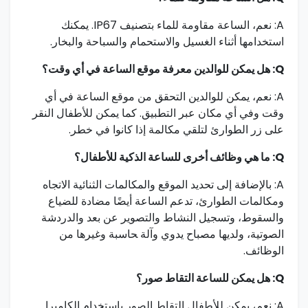
A: نعم، الساعة مقاومة للماء بتصنيف⁣ IP67. يمكنك
استخدامها أثناء الغسيل والاستحمام والسباحة⁤ والبخار.
Q: هل يمكن للوالدين معرفة موقع الساعة في أي وقت؟
A:‌ نعم، يمكن للوالدين التحقق من⁤ موقع الساعة في⁤ أي
وقت وفي⁢ أي مكان عبر التطبيق. كما​ يمكن للأطفال النقر
على زر الطوارئ لتلقي مكالمة إذا كانوا في خطر.
Q: ما هي وظائف أخرى⁣ للساعة الذكية للأطفال؟
A:‍ بالإضافة إلى ⁢تحديد الموقع والمكالمات الثنائية الاتجاه
ومكالمات الطوارئ، تدعم الساعة أيضًا مضادة للضياع
والسقوط، وتسجيل النشاط والتصوير عن بعد‌ والدردشة
⁤الصوتية، ولديها مصباح يدوي وآلة ‍حاسبة وغيرها من
الوظائف.
Q: هل يمكن للساعة التقاط صور؟
A: نعم، ⁣يمكن للأطفال التقاط ⁤الصور باستخدام الكاميرا