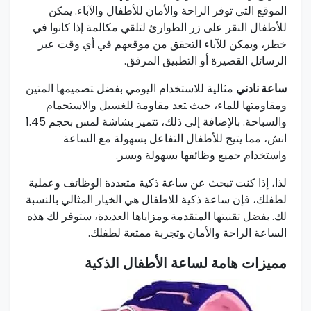
الموقع التي توفر الراحة والأمان للأطفال والآباء. يمكن
للأطفال النقر على ‌زر الطوارئ لتلقي مكالمة إذا كانوا في
خطر، ويمكن للآباء⁢ التحقق من موقعهم في أي وقت عبر
الرسائل القصيرة أو التطبيق المرفق.
ساعة نادني
مثالية للاستخدام اليومي بفضل ‍تصميمها المتين
⁣ومقاومتها للماء، حيث ‍تعد مقاومة للغسيل والاستحمام
والسباحة. بالإضافة إلى ذلك، ⁢تتميز بشاشة لمس بحجم 1.45
انش، مما ​يتيح للأطفال التفاعل بسهولة مع الساعة
واستخدام جميع وظائفها بسهولة ويسر.
لذا، إذا⁤ كنت تبحث عن ساعة ذكية متعددة الوظائف وعملية
لطفلك، فإن ساعة ذكية ‌للاطفال هي الخيار المثالي بالنسبة
لك. بفضل تقنيتها ⁢المتقدمة ‍ومزاياها العديدة، ستوفر لك هذه
الساعة الراحة والأمان ‍وتجربة ممتعة ⁣لطفلك.
مميزات هامة لساعة الأطفال‌ الذكية