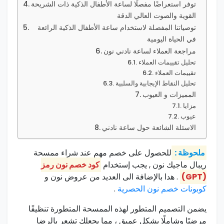
توفر ​استعراضًا مفصلًا لساعة الأطفال الذكية ذات الشريحة
القوية‌ والصوت العالي الدقة
توصياتنا المفصلة لاستخدام ​ساعة الأطفال الذكية الرائعة
في الحياة اليومية
مراجعة العملاء لساعة نادني نون
تحليل تقييمات العملاء
تقييمات العملاء
تحليل النقاط الإيجابية ⁣والسلبية
المميزات⁣ و العيوب
مزايا
عيوب
الاسئلة الشائعة حول ساعة نادني
ملحوظة :
للحصول على خصم مهم عند شراء ممسحة
ريبال ماجيك نون , يجب إستخدام
كود خصم نون رمز
(GPT)
. هدا بالإضافة الى العديد من عروض نون و
كوبونات خصم نون الحصرية
.
يضمن التصميم المتطور لهذه الممسحة المتطورة تنظيفًا
مرضيًا وشاملًا بشكل عميق ، مما يجعلك تشعر بالرضا