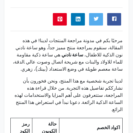
مرحبًا بكم في مدونة مراجعة المنتجات لدينا! ⁤في هذه
المقالة، سنقوم بمراجعة ​منتج مميز جداً، وهو⁤ ساعة نادني
نون ال⁢ذكية للاطفال،
ساعة نادني
هي ساعة ذكية‌ مقاومة
للماء‍ للاولاد والبنات مع​ شريحة اتصال وصوت عالي ‍الدقة،
ساعة معصم⁣ طويلة في وضع الاستعداد (بينك)، زهري.
لدينا ​تجربة شخصية مع هذا المنتج، ونحن فخورون بأن
نشارككم تفاصيل هذه التجربة. من خلال ⁣قراءة هذه
المراجعة، ستتعرفون على أهم المزايا والاستخدامات لهذه
الساعة‍ الذكية الرائعة. دعونا‍ نبدأ في استعراض هذا المنتج
الرائع.
حالة
رمز
اكواد الخصم
الكوبون
الكود